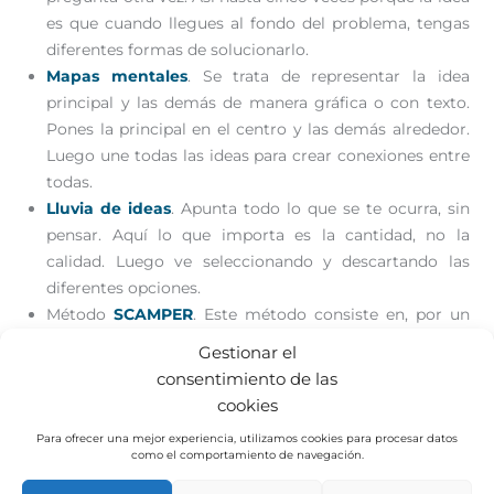
es que cuando llegues al fondo del problema, tengas
diferentes formas de solucionarlo.
Mapas mentales
. Se trata de representar la idea
principal y las demás de manera gráfica o con texto.
Pones la principal en el centro y las demás alrededor.
Luego une todas las ideas para crear conexiones entre
todas.
Lluvia de ideas
. Apunta todo lo que se te ocurra, sin
pensar. Aquí lo que importa es la cantidad, no la
calidad. Luego ve seleccionando y descartando las
diferentes opciones.
Método
SCAMPER
. Este método consiste en, por un
lado, sustituir, combinar y adaptar las diferentes ideas.
Gestionar el
Vas cambiando unas por otras, le das formas a las que
consentimiento de las
ya tienes o también puedes intercarlarlas todas. Por
cookies
otro lado, también puedes poner para otros usos,
Para ofrecer una mejor experiencia, utilizamos cookies para procesar datos
eliminar o reordenar materiales y conceptos.
como el comportamiento de navegación.