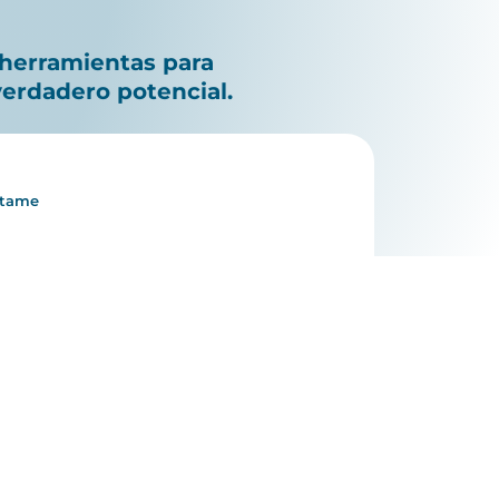
 herramientas para
verdadero potencial.
ctame