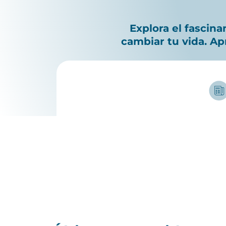
Explora el fascin
cambiar tu vida. Ap