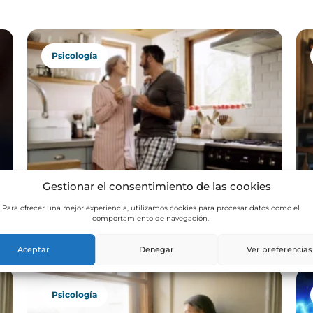
Psicología
Gestionar el consentimiento de las cookies
La tensión invisible de cuidar
Para ofrecer una mejor experiencia, utilizamos cookies para procesar datos como el
comportamiento de navegación.
padres y pareja
Aceptar
Denegar
Ver preferencias
Psicología