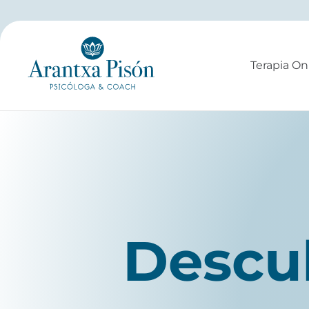
Ir
al
contenido
Terapia On
Descub