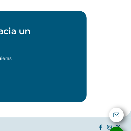
acia un
!
ieras