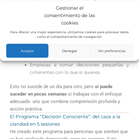
Salir del bloqueo no consiste en obligarte a “ser positivo”
Gestionar el
ni en repetir afirmaciones vacías. Se trata de
reentrenar
consentimiento de las
tu mente y tu cuerpo
para que vuelvan a sentirse seguros
cookies
al avanzar. El cambio ocurre cuando:
Para ofrecer una mejor experiencia, utilizamos cookies para procesar datos
Comprendes qué te está frenando realmente
como el comportamiento de navegación.
(y de dónde viene).
Aprendes a calmar el sistema nervioso para
Aceptar
Denegar
Ver preferencias
salir del modo defensa.
Empiezas a tomar decisiones pequeñas y
coherentes con lo que sí quieres.
Esto no sucede de un día para otro, pero
sí puede
suceder en pocas semanas
si trabajas con el enfoque
adecuado: uno que combine comprensión profunda y
acción práctica.
El Programa “Decisión Consciente”: del caos a la
claridad en 5 sesiones
He creado este programa para personas que sienten que
ya han analizado demasiado, pero no avanzan. Está