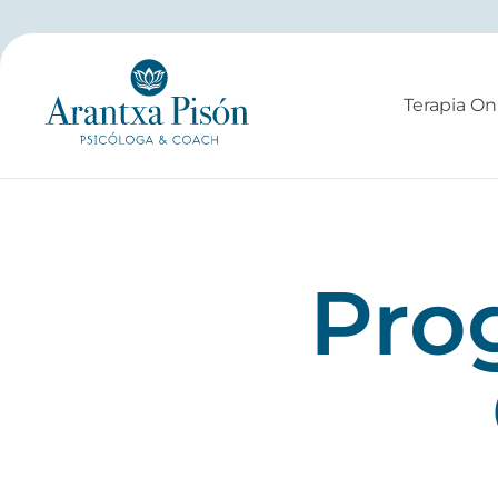
Ir
al
contenido
Terapia On
Pro