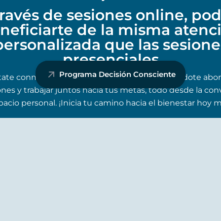
través de sesiones online, pod
neficiarte de la misma atenc
personalizada que las sesione
presenciales
Programa Decisión Consciente
ate conmigo desde cualquier lugar, permitiéndote abor
es y trabajar juntos hacia tus metas, todo desde la co
pacio personal. ¡Inicia tu camino hacia el bienestar hoy 
Evaluación
Organizaremos fechas