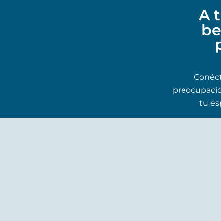
A 
be
Conéct
preocupacion
tu es
Contáctame
Cuéntame tu historia