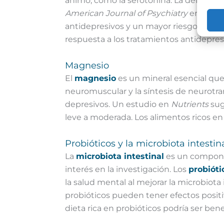
ánimo, como la serotonina. La deficienc
American Journal of Psychiatry
encontró
antidepresivos y un mayor riesgo de re
respuesta a los tratamientos antidepres
Magnesio
El
magnesio
es un mineral esencial que
neuromuscular y la síntesis de neurotra
depresivos. Un estudio en
Nutrients
sug
leve a moderada. Los alimentos ricos en
Probióticos y la microbiota intestin
La
microbiota intestinal
es un componen
interés en la investigación. Los
probióti
la salud mental al mejorar la microbiota 
probióticos pueden tener efectos positi
dieta rica en probióticos podría ser bene