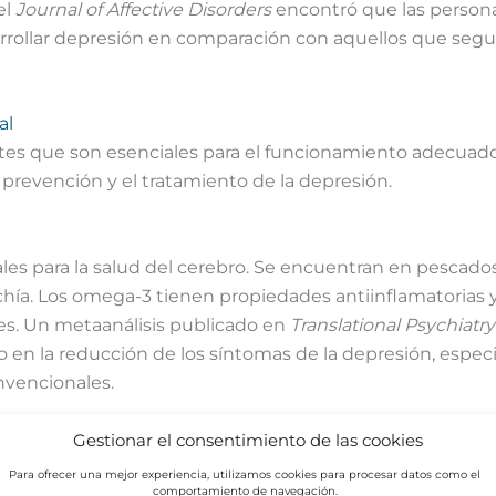
el
Journal of Affective Disorders
encontró que las person
rollar depresión en comparación con aquellos que seguí
al
ientes que son esenciales para el funcionamiento adecua
revención y el tratamiento de la depresión.
les para la salud del cerebro. Se encuentran en pescados 
y chía. Los omega-3 tienen propiedades antiinflamatorias
les. Un metaanálisis publicado en
Translational Psychiatry
 en la reducción de los síntomas de la depresión, espe
nvencionales.
Gestionar el consentimiento de las cookies
, B12 y el folato, son cruciales para la producción de ne
Para ofrecer una mejor experiencia, utilizamos cookies para procesar datos como el
comportamiento de navegación.