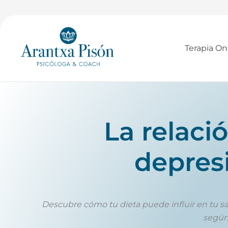
Ir
al
contenido
Terapia On
La relaci
depresi
Descubre cómo tu dieta puede influir en tu s
según 