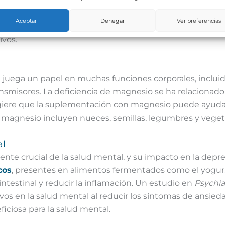
ia de estas vitaminas se ha asociado con un mayor riesg
 que los niveles bajos de folato estaban asociados con
Aceptar
Denegar
Ver preferencias
caída en pacientes con depresión. La suplementación con
ivos.
 juega un papel en muchas funciones corporales, incluida
nsmisores. La deficiencia de magnesio se ha relacionado
iere que la suplementación con magnesio puede ayudar 
 magnesio incluyen nueces, semillas, legumbres y veget
al
te crucial de la salud mental, y su impacto en la depr
cos
, presentes en alimentos fermentados como el yogur, e
intestinal y reducir la inflamación. Un estudio en
Psychia
vos en la salud mental al reducir los síntomas de ansied
ficiosa para la salud mental.