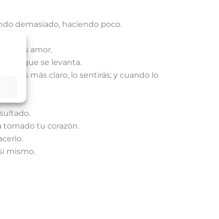
ando demasiado, haciendo poco.
 todo es amor.
y tú el que se levanta.
o verás más claro, lo sentirás; y cuando lo
sultado.
ha tomado tu corazón.
cerlo.
si mismo.