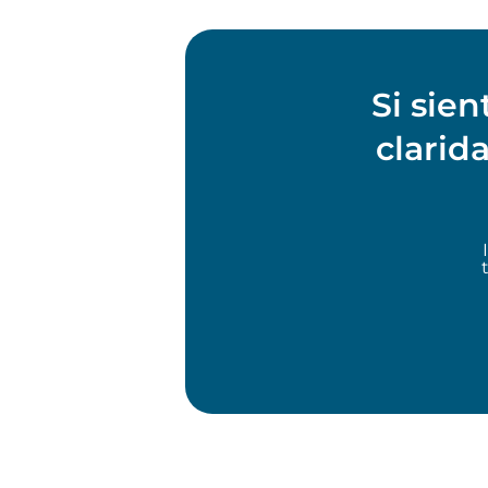
Si sie
clarid