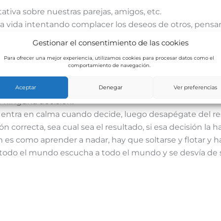
tiva sobre nuestras parejas, amigos, etc.
a vida intentando complacer los deseos de otros, pens
e te hace feliz a ti, ese es tu camino.
Gestionar el consentimiento de las cookies
ón te alcanza a ti, no hay misiones pequeñas ni grandes,
Para ofrecer una mejor experiencia, utilizamos cookies para procesar datos como el
uentas, eres tú el que vive tu vida, eres tú el que se cae 
comportamiento de navegación.
vocecita interior dale su espacio, y se hará mas grande, l
Aceptar
Denegar
Ver preferencias
 ninguna decisión.
 entra en calma cuando decide, luego desapégate del re
n correcta, sea cual sea el resultado, si esa decisión la 
 es como aprender a nadar, hay que soltarse y flotar y ha
todo el mundo escucha a todo el mundo y se desvía de 