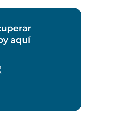
cuperar
oy aquí
a
.