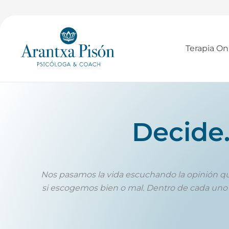
Ir
al
contenido
Terapia On
Decide. 
Nos pasamos la vida escuchando la opinión qu
si escogemos bien o mal. Dentro de cada uno 