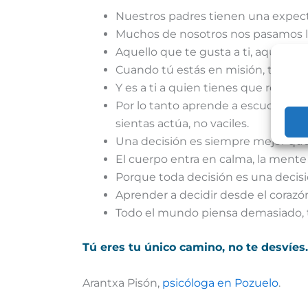
Nuestros padres tienen una expecta
Muchos de nosotros nos pasamos l
Aquello que te gusta a ti, aquello qu
Cuando tú estás en misión, tu misi
Y es a ti a quien tienes que rendir c
Por lo tanto aprende a escuchar esa 
sientas actúa, no vaciles.
Una decisión es siempre mejor que
El cuerpo entra en calma, la mente
Porque toda decisión es una decisió
Aprender a decidir desde el corazón
Todo el mundo piensa demasiado, 
Tú eres tu único camino, no te desvíes.
Arantxa Pisón,
psicóloga en Pozuelo
.