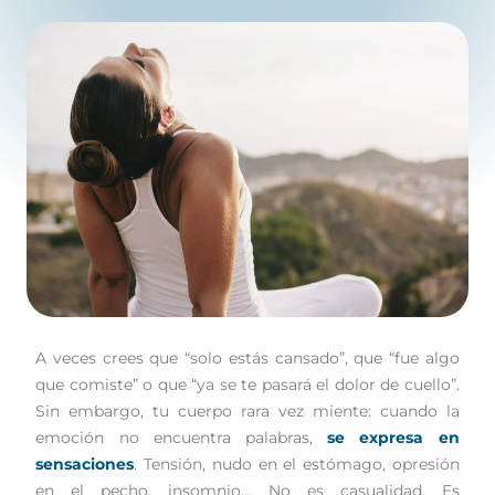
octubre 6, 2025
/
4 minutes of reading
A veces crees que “solo estás cansado”, que “fue algo
que comiste” o que “ya se te pasará el dolor de cuello”.
Sin embargo, tu cuerpo rara vez miente: cuando la
emoción no encuentra palabras,
se expresa en
sensaciones
. Tensión, nudo en el estómago, opresión
en el pecho, insomnio… No es casualidad. Es