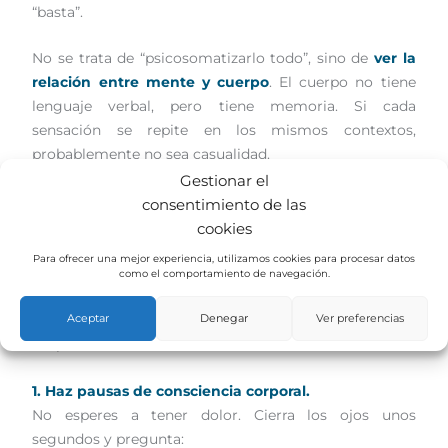
“basta”.
No se trata de “psicosomatizarlo todo”, sino de
ver la
relación entre mente y cuerpo
. El cuerpo no tiene
lenguaje verbal, pero tiene memoria. Si cada
sensación se repite en los mismos contextos,
probablemente no sea casualidad.
Gestionar el
Cómo escuchar al cuerpo (y no solo al síntoma)
consentimiento de las
Escuchar al cuerpo no significa volverse
cookies
hipervigilante, sino
curioso y presente
. El cuerpo
Para ofrecer una mejor experiencia, utilizamos cookies para procesar datos
siempre intenta cooperar contigo: te avisa cuando
como el comportamiento de navegación.
algo te sobra o te falta, cuando reprimes o te excedes.
Aceptar
Denegar
Ver preferencias
Cuanto antes atiendas esas señales, menos gritará
después.
1. Haz pausas de consciencia corporal.
No esperes a tener dolor. Cierra los ojos unos
segundos y pregunta: