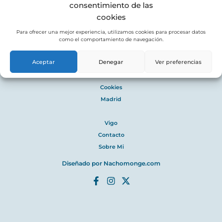
consentimiento de las
química puede sesgar las decisiones de inversión
cookies
Para ofrecer una mejor experiencia, utilizamos cookies para procesar datos
como el comportamiento de navegación.
Aceptar
Denegar
Ver preferencias
Legal
Privacidad
Cookies
Madrid
Vigo
Contacto
Sobre Mi
Diseñado por
Nachomonge.com