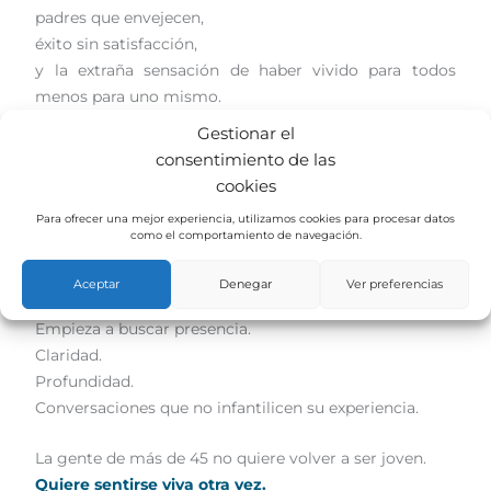
padres que envejecen,
éxito sin satisfacción,
y la extraña sensación de haber vivido para todos
menos para uno mismo.
Gestionar el
Eso no es falta de ambición.
consentimiento de las
Es conciencia.
cookies
Para ofrecer una mejor experiencia, utilizamos cookies para procesar datos
Dejar de comprar promesas vacías
como el comportamiento de navegación.
Y cuando una persona llega ahí, deja de comprar
promesas vacías.
Aceptar
Denegar
Ver preferencias
Empieza a buscar presencia.
Claridad.
Profundidad.
Conversaciones que no infantilicen su experiencia.
La gente de más de 45 no quiere volver a ser joven.
Quiere sentirse viva otra vez.