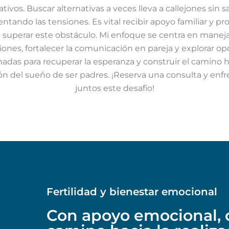
tivos. Buscar alternativas a veces lleva a callejones sin sa
ntando las tensiones. Es vital recibir apoyo familiar y pro
 superar este obstáculo. Mi enfoque se centra en maneja
ones, fortalecer la comunicación en pareja y explorar op
adas para recuperar la esperanza y construir el camino h
ión del sueño de ser padres. ¡Reserva una consulta y en
juntos este desafío!
Fertilidad y bienestar emocional
Con apoyo emocional, 