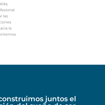
lida,
fesional
r las
ciones
acia la
frentemos
construimos juntos el