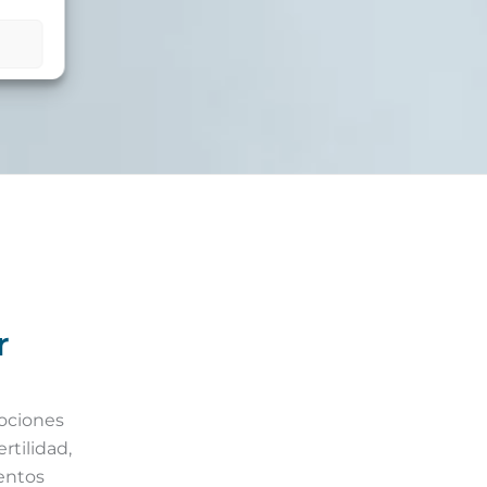
r
mociones
rtilidad,
entos