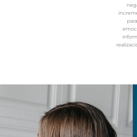
nega
increme
para
emoci
inform
realizac