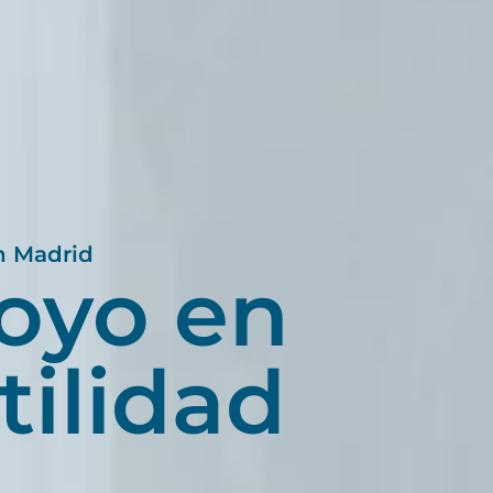
en Madrid
oyo en
tilidad