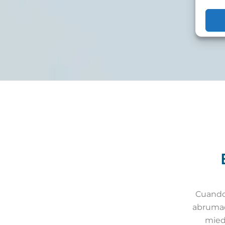
Cuando 
abrumado
mied