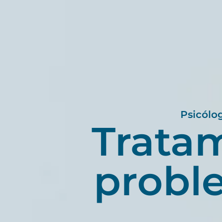
Psicólog
Trata
proble