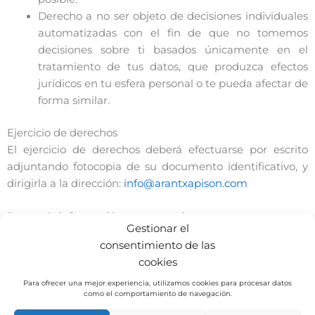
Derecho a no ser objeto de decisiones individuales
automatizadas con el fin de que no tomemos
decisiones sobre ti basados únicamente en el
tratamiento de tus datos, que produzca efectos
jurídicos en tu esfera personal o te pueda afectar de
forma similar.
Ejercicio de derechos
El ejercicio de derechos deberá efectuarse por escrito
adjuntando fotocopia de su documento identificativo, y
dirigirla a la dirección:
info@arantxapison.com
Para más información:
www.agpd.es
Gestionar el
consentimiento de las
Derecho de reclamación ante la Autoridad de Control
cookies
En el caso de que no se hayan respetado sus derechos
puede presentar una reclamación dirigiéndose por
Para ofrecer una mejor experiencia, utilizamos cookies para procesar datos
como el comportamiento de navegación.
escrito a la Agencia Española de Protección de Datos sita