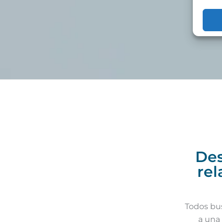
Des
rel
Todos bus
a una