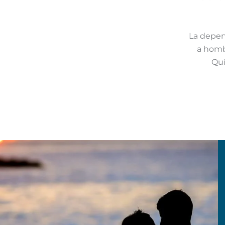
La depen
a homb
Qui