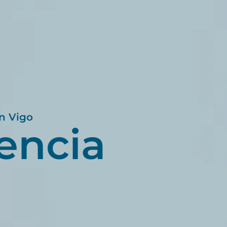
n Vigo
encia