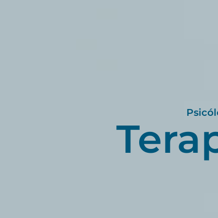
Psicó
Tera