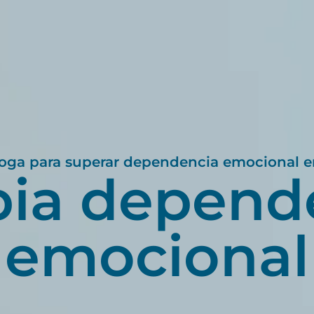
loga para superar dependencia emocional e
pia depend
emocional