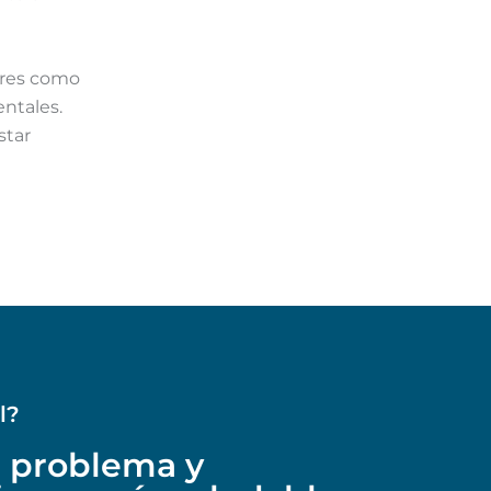
eres como
ntales.
star
l?
 problema y