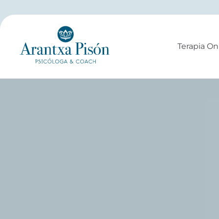
Ir
al
contenido
Terapia On