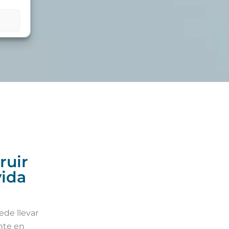
ruir
vida
ede llevar
nte en