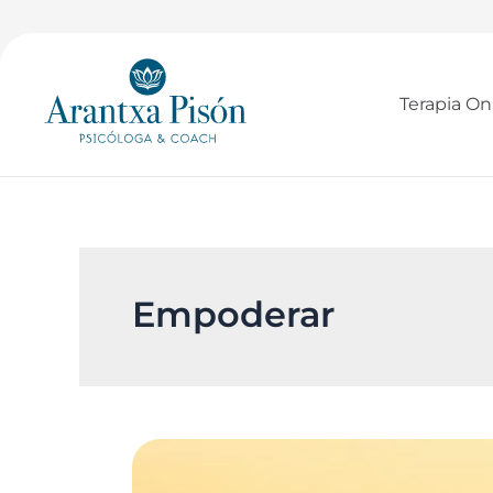
Ir
al
contenido
Terapia On
Empoderar
¿Qué
significa