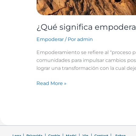
¿Qué significa empodera
Empoderar
/ Por
admin
Empoderamiento se refiere al “proceso por 
comunidades para impulsar cambios positi
lograr una transformación con la cual deje
Read More »
|
|
|
|
|
|
Lega
Privacida
Cookie
Madri
Vig
Contact
Sobre