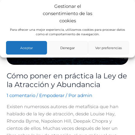
en
Gestionar el
práctica
consentimiento de las
la
cookies
Ley
de
Para ofrecer una mejor experiencia, utilizamos cookies para procesar datos
como el comportamiento de navegación.
la
Atracción
Aceptar
Denegar
Ver preferencias
y
Abundancia
Cómo poner en práctica la Ley de
la Atracción y Abundancia
1 comentario
/
Empoderar
/ Por
admin
Existen numerosos autores de metafísica que han
hablado de la ley de atracción, desde Louise Hay,
Rhonda Byrne, Napoleon Hill, Deepak Chopra y
cientos de ellos. Muchas veces después de leer un