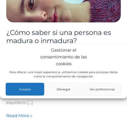
inmadura?
¿Cómo saber si una persona es
madura o inmadura?
Gestionar el
Psicología
/ Por
admin
consentimiento de las
¿Qué es la madurez? Es la plenitud del desarrollo al
cookies
que siempre llegamos físicamente, pero es fácil
Para ofrecer una mejor experiencia, utilizamos cookies para procesar datos
perderse en lo que se refiere a lo emocional. Madurar
como el comportamiento de navegación.
es vivir en paz, asumiendo que no podemos cambiar
ciertas cosas, intentando que lo que los demás hagan
Aceptar
Denegar
Ver preferencias
o piensen de nosotros no nos afecte, encontrando el
equilibrio […]
Read More »